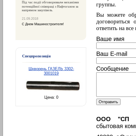
Під час події обговорюва
механізми
ли
группы.
потенційної співпраці з Нафтогазом за
напрямом закупівель.
Вы можете обр
21.09.2018
договориться 
С Днем Машиностроителя!
ответить на все
Ваше имя
Ваш E-mail
Спецпропозиція
Сообщение
Шкворень ГАЗЕЛЬ 3302-
3001019
Цена:
0
ООО "СП "Г
сбытовая ком